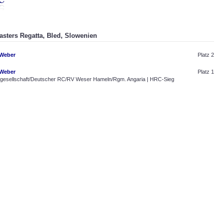
asters Regatta, Bled, Slowenien
 Weber
Platz 2
 Weber
Platz 1
esellschaft/Deutscher RC/RV Weser Hameln/Rgm. Angaria | HRC-Sieg