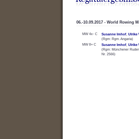
06.-10.09.2017 - World Rowing M
MW 4x- C
Susanne Imhof
,
Ulrike
(Rgm: Rgm. Angaria)
MW 8+ C
Susanne Imhof
,
Ulrike
(Rgm: Münchener Ruderg
Nr. 2566)