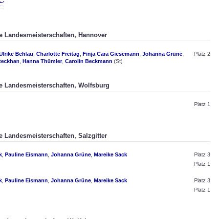
he Landesmeisterschaften, Hannover
Ulrike Behlau
,
Charlotte Freitag
,
Finja Cara Giesemann
,
Johanna Grüne
,
Platz 2
Steckhan
,
Hanna Thümler
,
Carolin Beckmann
(St)
he Landesmeisterschaften, Wolfsburg
Platz 1
e Landesmeisterschaften, Salzgitter
k
,
Pauline Eismann
,
Johanna Grüne
,
Mareike Sack
Platz 3
Platz 1
k
,
Pauline Eismann
,
Johanna Grüne
,
Mareike Sack
Platz 3
Platz 1