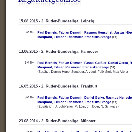
15.08.2015 - 2. Ruder-Bundesliga, Leipzig
SM 8+
Paul Berneis
,
Fabian Demuth
,
Rasmus Henschel
,
Justus Höp
Marquard
,
Tilmann Riesmeier
,
Franziska Steege
(St)
13.06.2015 - 2. Ruder-Bundesliga, Hannover
SM 8+
Paul Berneis
,
Fabian Demuth
,
Pascal Geißler
,
Daniel Gerke
,
R
Marquard
,
Tilman Riesmeier
,
Franziska Steege
(St)
(Zusätzl. Dennis Hupe, Soetbeer, Arveed, Felix Stoll, Max Allert)
16.05.2015 - 2. Ruder-Bundesliga, Frankfurt
SM 8+
Paul Berneis
,
Fabian Demuth
,
Daniel Gerke
,
Rasmus Hensche
Marquard
,
Tilmann Riesmeier
,
Franziska Steege
(St)
(Zusätzlich: J. Lohöfener, M. Lüer, J. Höper, N. Schwarz)
23.08.2014 - 2. Ruder-Bundesliga, Münster