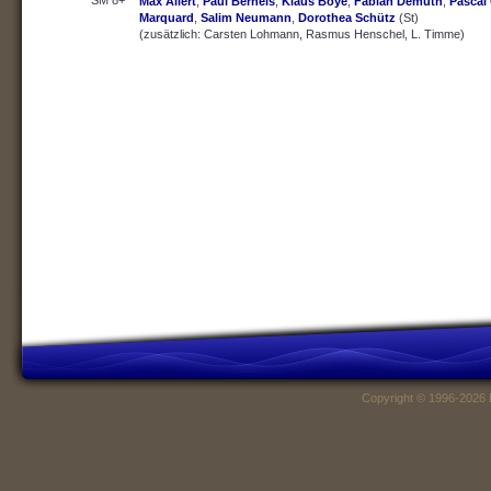
SM 8+
Max Allert
,
Paul Berneis
,
Klaus Boye
,
Fabian Demuth
,
Pascal 
Marquard
,
Salim Neumann
,
Dorothea Schütz
(St)
(zusätzlich: Carsten Lohmann, Rasmus Henschel, L. Timme)
Copyright © 1996-2026 