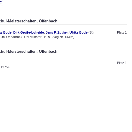
chul-Meisterschaften, Offenbach
as Bode
,
Dirk Große-Loheide
,
Jens P. Zuther
,
Ulrike Bode
(St)
Platz 1
 Uni Osnabrück, Uni Münster | HRC-Sieg Nr. 1439b)
chul-Meisterschaften, Offenbach
Platz 1
 1375a)