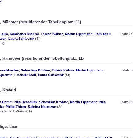
 Münster (resultierender Tabellenplatz: 11)
Falke
,
Sebastian Krohne
,
Tobias Kühne
,
Martin Lippmann
,
Felix Stoll
,
Platz 14
alen
,
Laura Schievink
(St)
en)
, Hannover (resultierender Tabellenplatz: 11)
Buschbacher
,
Sebastian Krohne
,
Tobias Kühne
,
Martin Lippmann
,
Platz 3
Quentin
,
Frederik Stoll
,
Laura Schievink
(St)
, Krefeld
ph Damm
,
Nils Hesselink
,
Sebastian Krohne
,
Martin Lippmann
,
Nils
Platz 10
ske
,
Philip Thiem
,
Sabrina Niemeyer
(St)
ersten RBL-Saison: 6)
liga, Leer