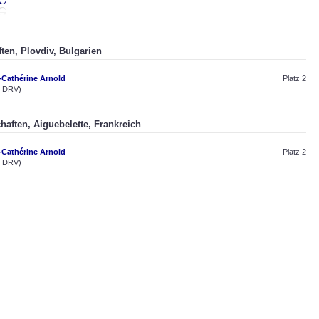
ften, Plovdiv, Bulgarien
-Cathérine Arnold
Platz 2
 DRV)
chaften, Aiguebelette, Frankreich
-Cathérine Arnold
Platz 2
 DRV)