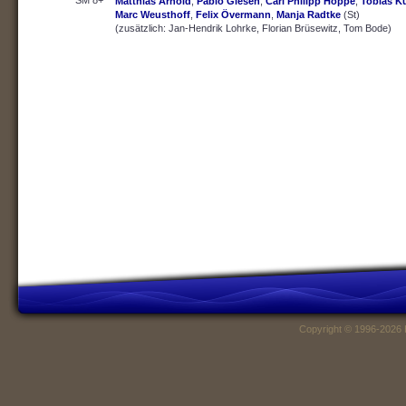
SM 8+
Matthias Arnold
,
Pablo Giesen
,
Carl Philipp Hoppe
,
Tobias K
Marc Weusthoff
,
Felix Övermann
,
Manja Radtke
(St)
(zusätzlich: Jan-Hendrik Lohrke, Florian Brüsewitz, Tom Bode)
Copyright © 1996-2026 