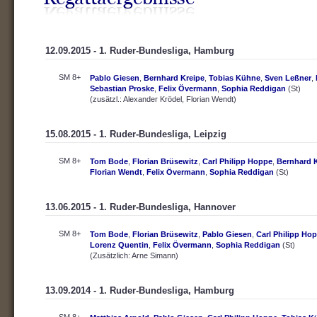
12.09.2015 - 1. Ruder-Bundesliga, Hamburg
SM 8+
Pablo Giesen
,
Bernhard Kreipe
,
Tobias Kühne
,
Sven Leßner
,
Sebastian Proske
,
Felix Övermann
,
Sophia Reddigan
(St)
(zusätzl.: Alexander Krödel, Florian Wendt)
15.08.2015 - 1. Ruder-Bundesliga, Leipzig
SM 8+
Tom Bode
,
Florian Brüsewitz
,
Carl Philipp Hoppe
,
Bernhard 
Florian Wendt
,
Felix Övermann
,
Sophia Reddigan
(St)
13.06.2015 - 1. Ruder-Bundesliga, Hannover
SM 8+
Tom Bode
,
Florian Brüsewitz
,
Pablo Giesen
,
Carl Philipp Ho
Lorenz Quentin
,
Felix Övermann
,
Sophia Reddigan
(St)
(Zusätzlich: Arne Simann)
13.09.2014 - 1. Ruder-Bundesliga, Hamburg